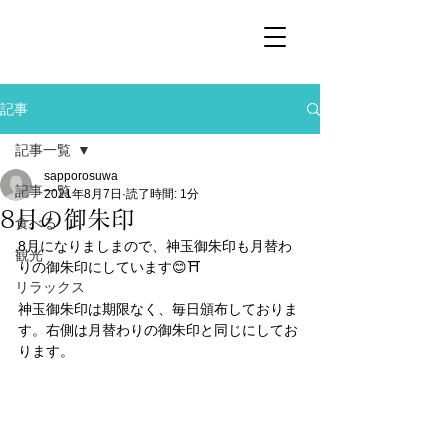
記事
記事一覧
sapporosuwa
記事一覧
2021年8月7日
読了時間: 1分
8月の御朱印
食べる
8月になりましまので、神玉御朱印も月替わ
観光
りの御朱印にしています😊⛩
リラックス
神玉御朱印は期限なく、毎日頒布しておりま
す。右側は月替わりの御朱印と同じにしてお
ります。