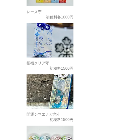
レース守
初穂料各1000円
招福クリア守
初穂料1500円
開運シマエナガ光守
初穂料1500円