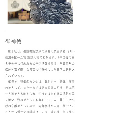
御神徳
御本社は、長野県諏訪湖の湖畔に鎮座する 信州・
信濃の國一之宮 諏訪大社であります。7年目毎の寅
と申の年に行われる式年造営御柱祭は、千数百年の
伝統神事で豪壮な祭事の特殊性により天下の奇祭と
されています。
御祭神 建御名方之命は、農耕治水・狩猟・殖産
の神として、また一方では諏方南宮大明神、日本第
一大軍神とも称えられ、朝廷をはじめ戦国武将が篤
く敬い、戦の神としても有名です。国土開拓生活全
般の守護神としての他、両御祭神が夫婦二柱である
ことから現代では縁結び、夫婦円満の神。御子神を