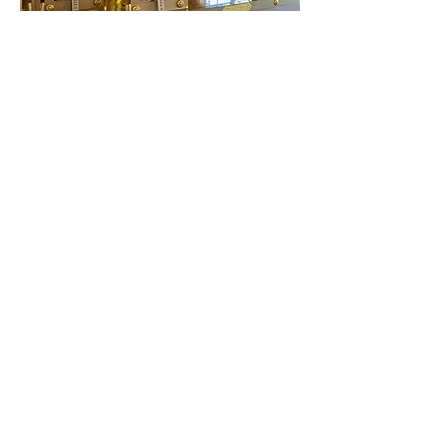
社宝等
祭神記（巻物・官幣大社諏訪神社より御分霊奉戴の
折に拝領）、薙鎌（ナギガマ） 2クチ
その他 札幌市避難指定場所 札幌市指定保存樹7
本（内ヤチダモ1本推定樹齢300年、ハルニレ1本
同250年）
例祭日 9月12日
縁結び・夫婦円満・子授・安産／厄除