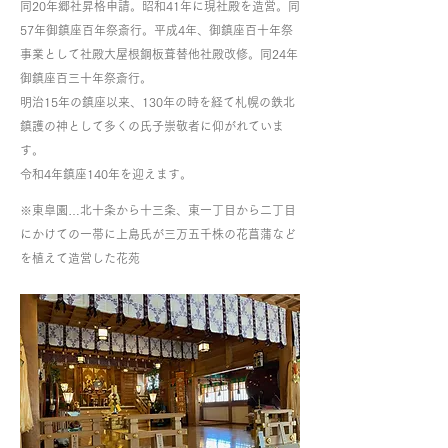
同20年郷社昇格申請。昭和41年に現社殿を造営。同
57年御鎮座百年祭斎行。平成4年、御鎮座百十年祭
事業として社殿大屋根銅板葺替他社殿改修。同24年
御鎮座百三十年祭斎行。
明治15年の鎮座以来、130年の時を経て札幌の鉄北
鎮護の神として多くの氏子崇敬者に仰がれていま
す。
令和4年鎮座140年を迎えます。
※東皐園…北十条から十三条、東一丁目から二丁目
にかけての一帯に上島氏が三万五千株の花菖蒲など
を植えて造営した花苑