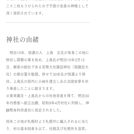
二十二柱もうけられたので子授け安産の神様として
深く信仰されています。
神社の由緒
明治10年、信濃の人 上島 正氏が単身この地に
移住し開墾の業を始め、上島氏が明治15年3月12
日、郷里の総社である官幣大社諏訪神社（現諏訪大
社）の御分霊を勧請。併せて30余名が信濃より移
住。上島氏の邸内に小祠を建立し永久治国安寧を祈
り奉斎したことに創まります。
※東皐園主・上島氏からの社地奇進を得て、明治30
年内務省へ創立出願、昭和9年4月村社に列格し、神
饌幣帛料供進社に指定されました。
同年この地が札幌村より札幌市に編入されるに当た
り、村の基本財産を以て、社殿及び社務所を造営。