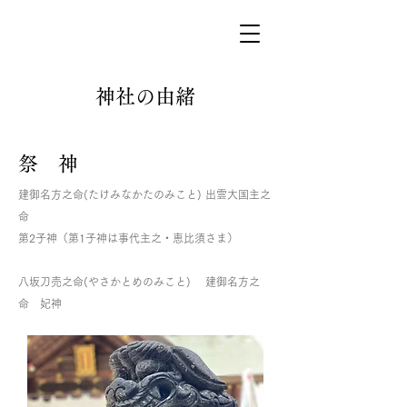
神社の由緒
祭 神
建御名方之命(たけみなかたのみこと) 出雲大国主之
命
第2子神（第1子神は事代主之・恵比須さま）
八坂刀売之命(やさかとめのみこと) 建御名方之
命 妃神